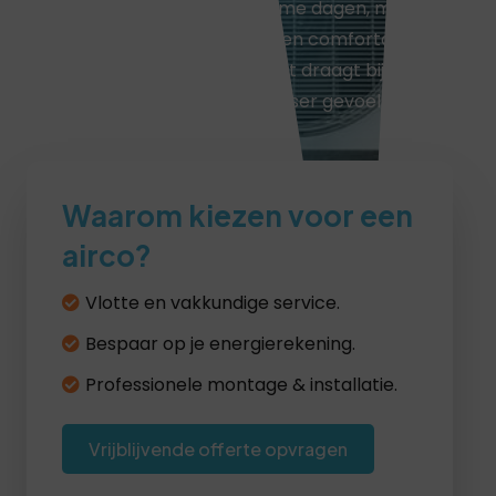
niet alleen verkoeling op warme dagen, maar
helpt het hele jaar door om een comfortabele
temperatuur te behouden. Dat draagt bij aan
een rustigere slaap en een frisser gevoel in de
ochtend.
Waarom kiezen voor een
airco?
Vlotte en vakkundige service.
Bespaar op je energierekening.
Professionele montage & installatie.
Vrijblijvende offerte opvragen