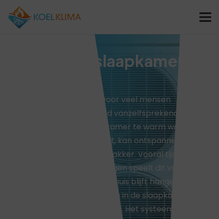
Airco in de slaapkamer
Harlingen
Een goede nachtrust is voor veel mensen
essentieel, maar niet altijd vanzelfsprekend.
Wanneer het in de slaapkamer te warm wordt
of de lucht zwaar aanvoelt, kan ontspannen
lastig zijn en lig je sneller wakker. Vooral tijdens
zomerse nachten in Harlingen speelt dit vaak,
omdat de warmte binnenshuis blijft hangen. In
zulke gevallen kan een airco in de slaapkamer
een praktische oplossing zijn. Het systeem biedt