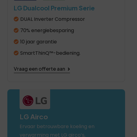
LG Dualcool Premium Serie
DUAL Inverter Compressor
70% energiebesparing
10 jaar garantie
SmartThinQ™-bediening.
Vraag een offerte aan
LG Airco
Ervaar betrouwbare koeling en
verwarming met LG airco’s,