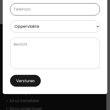
nog niet elders in behandeling is dan staat het u
Telefoon
(Vereist)
vrij om uw klacht te deponeren via het platform
van de Europese Unie.
Oppervlakte
(Vereist)
Onze diensten
Bericht
Airco
Warmtepomp
Waterontharders
Accessoires
Onze producten
Airco kopen
Airco installatie
Airco onderhoud