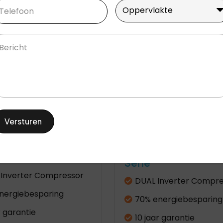
lefoon
(Vereist)
Oppervlakte
(Vereist)
Oppervlakte
richt
LG Dualcool Premiu
ool Mirror Serie
Serie
Inverter Compressor
DUAL Inverter Compre
nergiebesparing
70% energiebesparing
r garantie
10 jaar garantie