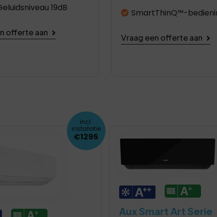
Geluidsniveau 19dB
SmartThinQ™-bedieni
n offerte aan
Vraag een offerte aan
incl.
installatie
€1295
Aux Smart Art Serie