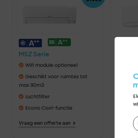
MSZ Serie
MSZ De
Wifi module optioneel
Luchtf
O
Geschikt voor ruimtes tot
Lucht 
max 90m3
Laag 
E
Luchtfilter
R32 k
wi
Econo Cool-functie
Vraag ee
N
Vraag een offerte aan
V