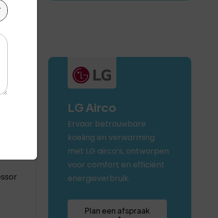
LG Airco
Ervaar betrouwbare
koeling en verwarming
m
met LG airco’s, ontworpen
voor comfort en efficiënt
ssor
energieverbruik.
Plan een afspraak