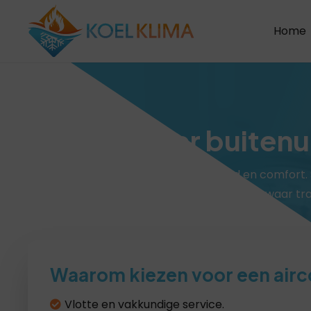
Home
Airco zonder buitenu
Airco zonder buitenunit geeft je vrijheid en comfort. S
betrouwbaar – perfect voor iedere woning waar tra
airco niet geplaatst kan worden.
Waarom kiezen voor een airc
Vlotte en vakkundige service.