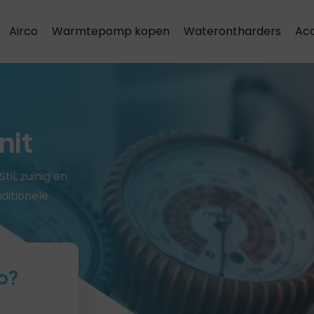
Airco
Warmtepomp kopen
Waterontharders
Acc
Airco installatie & onderhoud
nit
til, zuinig en
ditionele
o?