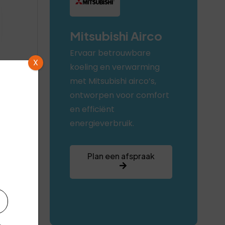
Mitsubishi Airco
Ervaar betrouwbare
X
koeling en verwarming
met Mitsubishi airco’s,
ontworpen voor comfort
++
en efficiënt
energieverbruik.
Plan een afspraak