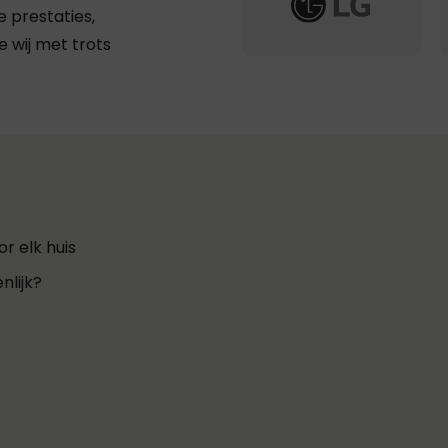
 prestaties,
 wij met trots
r elk huis
nlijk?