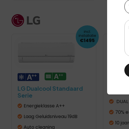
Te
Be
incl.
installatie
€1495
LG Dualcool Standaard
LG Artc
Serie
DUAL 
Energieklasse A++
70% e
Laag Geluidsniveau 19dB
10 jaa
Auto cleaning