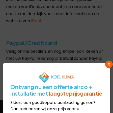
maken van iDeal, zonder dat je je daarvoor hoeft
aan te melden. Kijk voor meer informatie op de
website van
iDeal
.
Paypal/Creditcard
Veilig online betalen, en nog simpel ook. Reken af
met uw PayPal rekening of betaal zonder PayPal
X
rekening met Visa, Mastercard of American
Express. Kijk voor meer informatie op de website
van
PayPal
.
Ontvang nu een offerte airco +
installatie met
laagsteprijsgarantie
Elders een goedkopere aanbieding gezien?
Dan reduceren wij onze prijs voor u.