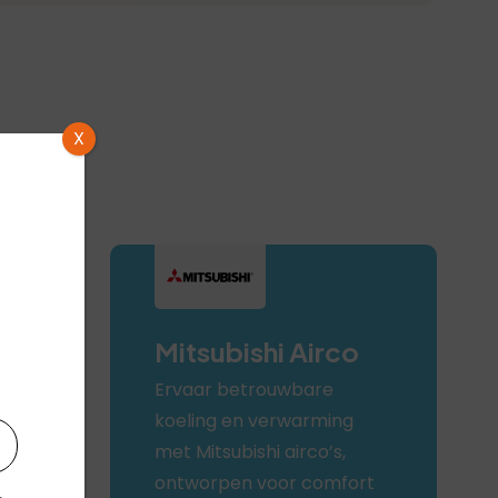
X
Mitsubishi Airco
Ervaar betrouwbare
koeling en verwarming
met Mitsubishi airco’s,
ontworpen voor comfort