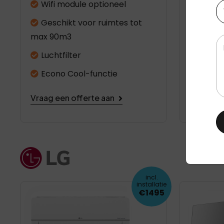
Te
Wifi module optioneel
Luchtf
Geschikt voor ruimtes tot
Lucht 
max 90m3
Be
Laag 
Luchtfilter
R32 k
Econo Cool-functie
Vraag ee
Vraag een offerte aan
incl.
installatie
€1495