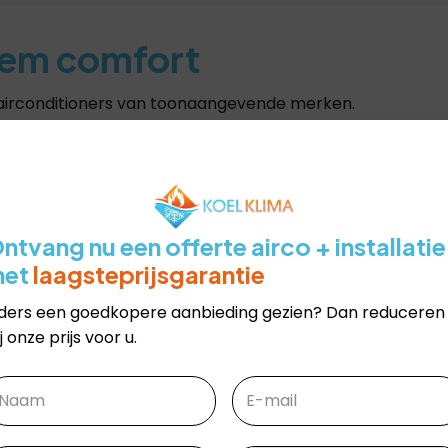
iem comfort
 airconditioners van toonaangevende merken.
ntvang nu een offerte airco + installatie
met
laagsteprijsgarantie
lders een goedkopere aanbieding gezien? Dan reduceren
j onze prijs voor u.
aam
(Vereist)
Email
(Vereist)
MSZ Diamond Serie
sign Serie
oornaam