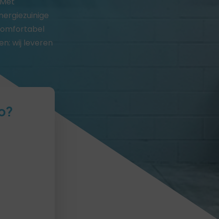
 Met
nergiezuinige
 comfortabel
n: wij leveren
o?