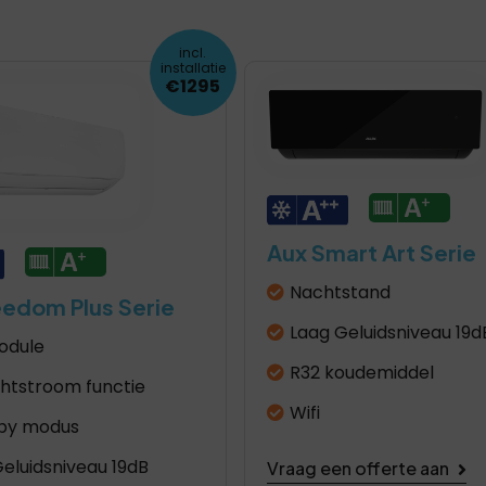
incl.
installatie
€1295
Aux Smart Art Serie
Nachtstand
eedom Plus Serie
Laag Geluidsniveau 19d
odule
R32 koudemiddel
chtstroom functie
Wifi
by modus
eluidsniveau 19dB
Vraag een offerte aan