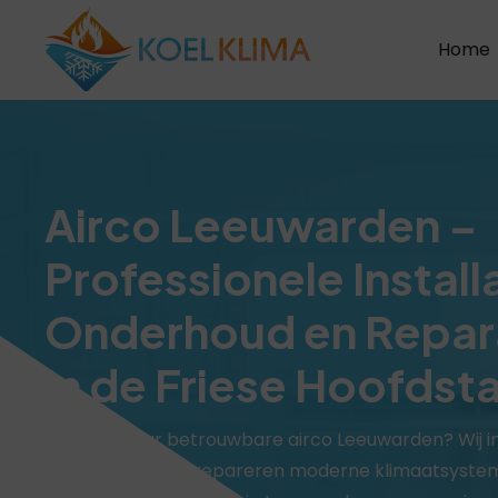
Home
Airco Leeuwarden –
Professionele Install
Onderhoud en Repar
in de Friese Hoofdst
Op zoek naar betrouwbare airco Leeuwarden? Wij in
onderhouden en repareren moderne klimaatsyste