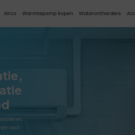
Airco
Warmtepomp kopen
Waterontharders
Acc
Airco installatie & onderhoud
atie,
atie
ad
stalleren,
men voor