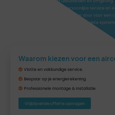
woningen en bedrijven in Leeuwarden en omgeving.
gecertificeerde monteurs, persoonlijke service en e
oplossingen zorgen wij het hele jaar door voor een
binnenklimaat. Van split-units tot complete systeme
vakwerk op maat.
Waarom kiezen voor een airc
Vlotte en vakkundige service.
Bespaar op je energierekening.
Professionele montage & installatie.
Vrijblijvende offerte opvragen