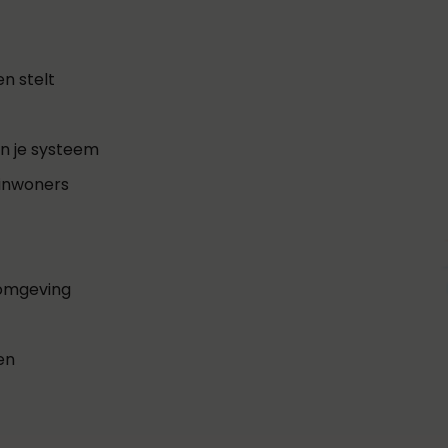
n stelt
an je systeem
 inwoners
 omgeving
en