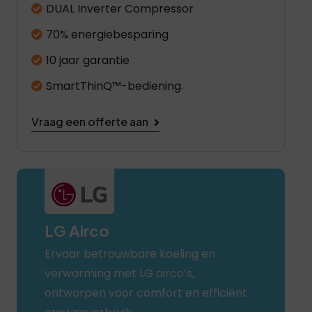
DUAL Inverter Compressor
70% energiebesparing
10 jaar garantie
SmartThinQ™-bediening.
Vraag een offerte aan
LG Airco
Ervaar betrouwbare koeling en
verwarming met LG airco’s,
ontworpen voor comfort en efficiënt