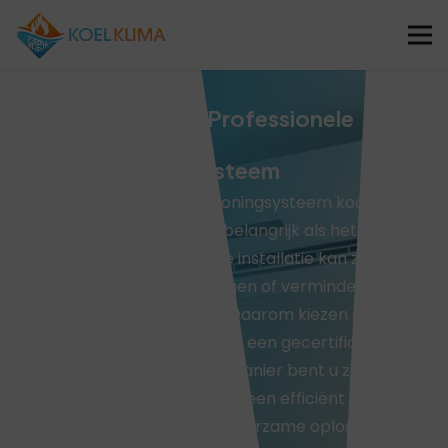
Airco Montage – Professionele
Installatie van Uw
Airconditioningsysteem
Wanneer u een airconditioningsysteem koopt, is
de montage minstens zo belangrijk als het
toestel zelf. Een verkeerde installatie kan zorgen
voor energieverlies, storingen of verminderde
werking van het systeem.
Daarom kiezen steeds
meer mensen in België voor een gecertificeerd
installatiebedrijf. Op deze manier bent u zeker
van een correcte plaatsing, een efficiënt
werkend systeem en een duurzame oplossing. In