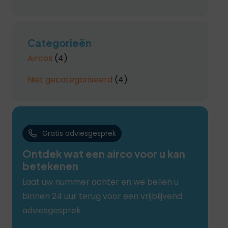
Categorieën
Aircos
(4)
Niet gecategoriseerd
(4)
Gratis adviesgesprek
Ontdek wat een airco voor u kan
betekenen
Laat uw nummer achter en we bellen u
binnen 24 uur terug voor een vrijblijvend
adviesgesprek