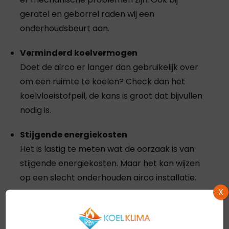
geratel en geborrel raden wij een
onderhoudsbeurt aan.
Verminderd koelvermogen
Doet de airco er langer dan gebruikelijk over
om een ruimte te koelen? Check dan het
koelvloeistofpeil, de kans is groot dat bijvullen
nodig is.
Stijgende energiekosten
Het is lastig te meten wat de oorzaak is van
stijgende energiekosten. Maar het kan wijzen
op een slecht onderhouden airco installatie.
X