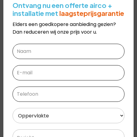
Ontvang nu een offerte airco +
Vorig bericht
Volgend bericht
installatie met
laagsteprijsgarantie
#10101
Elders een goedkopere aanbieding gezien?
NIET GECATEGORISEERD
3 maanden geleden
Dan reduceren wij onze prijs voor u.
Naam
(Vereist)
Voornaam
Email
(Vereist)
Telefoon
(Vereist)
Oppervlakte
(Vereist)
Bericht