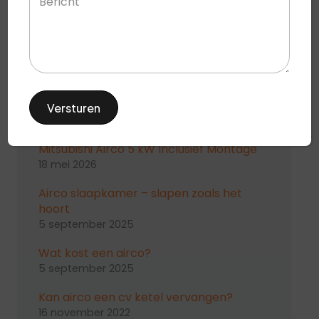
Recente berichten
#10101
20 mei 2026
Mitsubishi Airco 5 kW Inclusief Montage
18 mei 2026
Airco slaapkamer – slapen zoals het
hoort
5 september 2025
Wat kost een airco?
5 september 2025
Kan airco een cv ketel vervangen?
16 november 2022