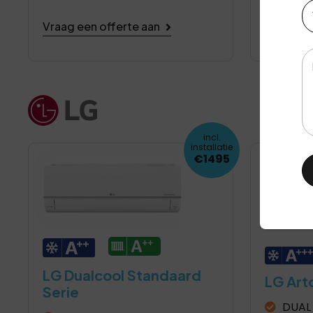
Te
Vraag ee
Vraag een offerte aan
Be
incl.
installatie
€1495
LG Dualcool Standaard
LG Artc
Serie
DUAL 