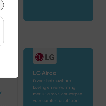
LG Airco
Ervaar betrouwbare
koeling en verwarming
m
met LG airco’s, ontworpen
voor comfort en efficiënt