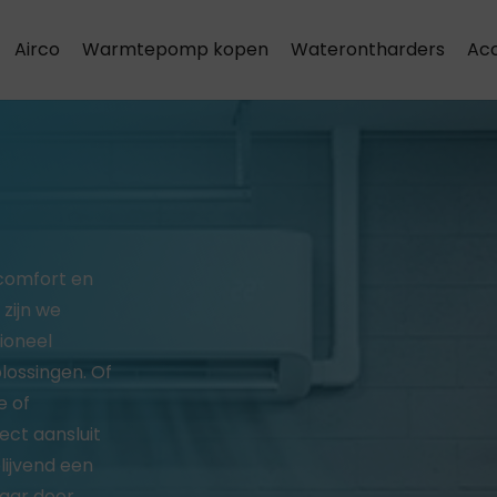
Airco
Warmtepomp kopen
Waterontharders
Acc
Airco installatie & onderhoud
 comfort en
 zijn we
ioneel
plossingen. Of
e of
ect aansluit
lijvend een
jaar door