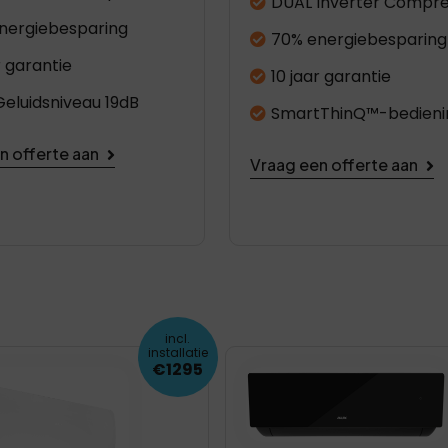
DUAL Inverter Compre
nergiebesparing
70% energiebesparing
r garantie
10 jaar garantie
Geluidsniveau 19dB
SmartThinQ™-bedieni
n offerte aan
Vraag een offerte aan
incl.
installatie
€1295