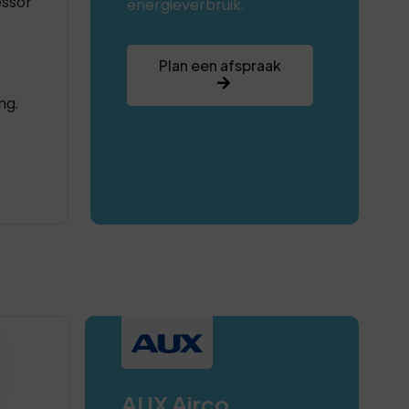
ssor
energieverbruik.
Plan een afspraak
ng.
AUX Airco