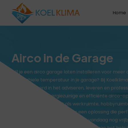
Home
Airco in de Garage
Wil je een airco garage laten installeren voor meer
een stabiele temperatuur in je garage? Bij Koelklima
gespecialiseerd in het adviseren, leveren en profess
installeren van energiezuinige en efficiënte airco-o
je je garage nu gebruikt als werkruimte, hobbyruimt
opslagruimte, wij zorgen voor een oplossing die perf
op jouw wensen en situatie. Vraag vandaag nog vrijb
offerte aan en ontdek hoe wij jouw garage het hele 