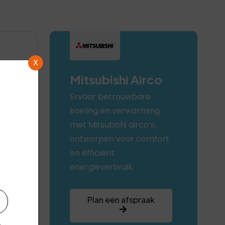
X
Mitsubishi Airco
Ervaar betrouwbare
koeling en verwarming
met Mitsubishi airco’s,
ontworpen voor comfort
++
en efficiënt
energieverbruik.
Plan een afspraak