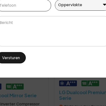
lefoon
(Vereist)
Oppervlakte
(Vereist)
n offerte aan
Oppervlakte
Vraag een offerte aan
richt
LG Dualcool Premiu
ool Mirror Serie
Serie
Inverter Compressor