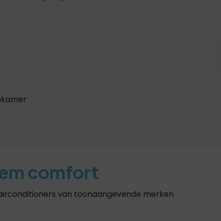
onkamer
iem comfort
 airconditioners van toonaangevende merken.