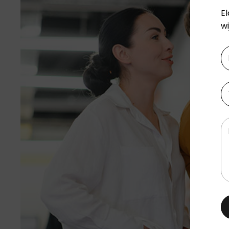
E
wi
N
V
Te
Be