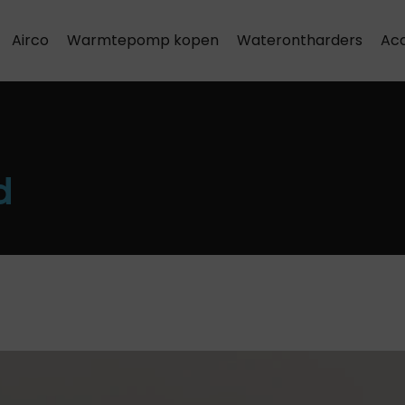
Airco
Warmtepomp kopen
Waterontharders
Acc
Airco installatie & onderhoud
d