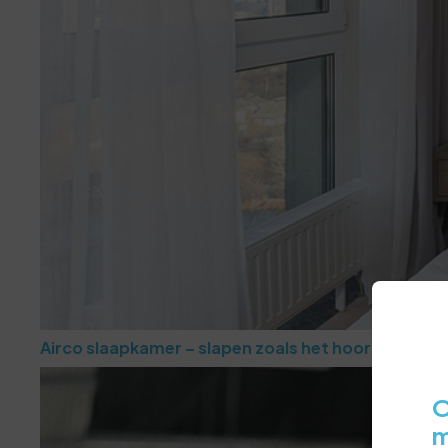
Airco slaapkamer – slapen zoals het hoort
O