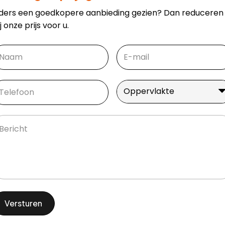
lders een goedkopere aanbieding gezien? Dan reduceren
j onze prijs voor u.
aam
(Vereist)
Email
(Vereist)
oornaam
lefoon
(Vereist)
Oppervlakte
(Vereist)
Oppervlakte
richt