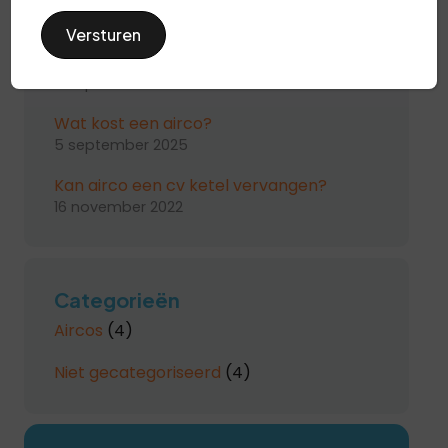
Airco slaapkamer – slapen zoals het
hoort
5 september 2025
Wat kost een airco?
5 september 2025
Kan airco een cv ketel vervangen?
16 november 2022
Categorieën
Aircos
(4)
Niet gecategoriseerd
(4)