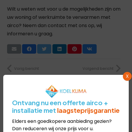
Wilt u weten wat voor u de mogelijkheden zijn om
uw woning of werkruimte te verwarmen met
airco? Neem dan contact met ons op, wij
informeren u graag.
Vorig bericht
Volgend bericht
X
Ontvang nu een offerte airco +
installatie met
laagsteprijsgarantie
Elders een goedkopere aanbieding gezien?
Dan reduceren wij onze prijs voor u.