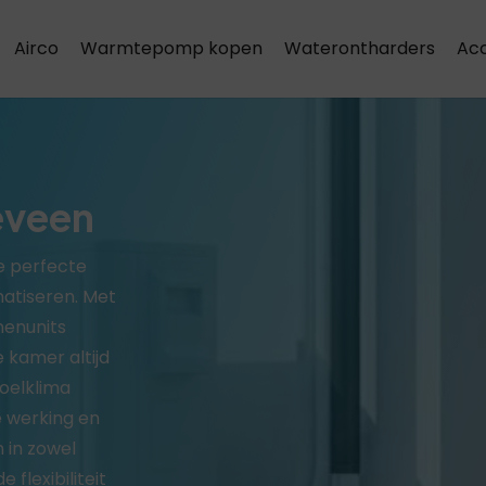
Airco
Warmtepomp kopen
Waterontharders
Acc
Airco installatie & onderhoud
keveen
de perfecte
matiseren. Met
nenunits
 kamer altijd
oelklima
e werking en
 in zowel
flexibiliteit