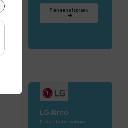
Plan een afspraak
LG Airco
Ervaar betrouwbare