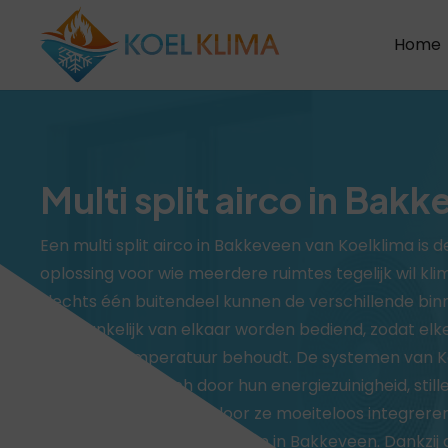
Home
Multi split airco in Bak
Een multi split airco in Bakkeveen van Koelklima is 
oplossing voor wie meerdere ruimtes tegelijk wil kli
slechts één buitendeel kunnen de verschillende bin
onafhankelijk van elkaar worden bediend, zodat elke
de ideale temperatuur behoudt. De systemen van K
onderscheiden zich door hun energiezuinigheid, still
elegante design, waardoor ze moeiteloos integreren
woningen als kleine kantoren in Bakkeveen. Dankzij de 