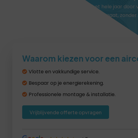
van een multi split airco geniet u het hele jaar door
comfortabel en aangenaam binnenklimaat, zonder 
doen aan stijl of gebruiksgemak.
Waarom kiezen voor een airc
Vlotte en vakkundige service.
Bespaar op je energierekening.
Professionele montage & installatie.
Vrijblijvende offerte opvragen