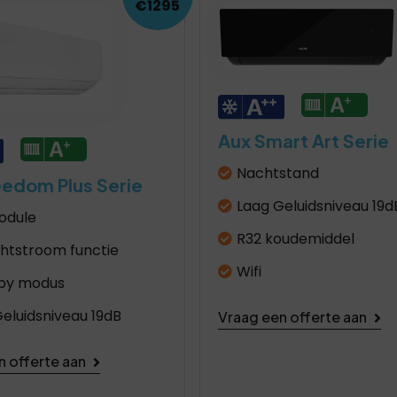
€1295
Aux Smart Art Serie
Nachtstand
eedom Plus Serie
Laag Geluidsniveau 19d
odule
R32 koudemiddel
chtstroom functie
Wifi
by modus
eluidsniveau 19dB
Vraag een offerte aan
n offerte aan