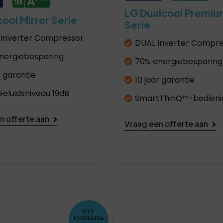
LG Dualcool Premiu
ool Mirror Serie
Serie
Inverter Compressor
DUAL Inverter Compre
nergiebesparing
70% energiebesparing
r garantie
10 jaar garantie
Geluidsniveau 19dB
SmartThinQ™-bedieni
n offerte aan
Vraag een offerte aan
incl.
installatie