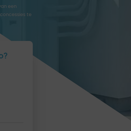
 van een
concessies te
o?