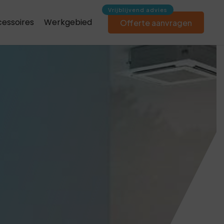
essoires
Werkgebied
Offerte aanvragen