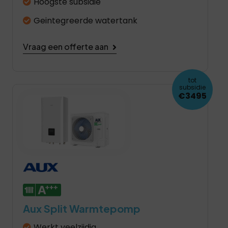
Hoogste subsidie
Geintegreerde watertank
Vraag een offerte aan
tot
subsidie
€3495
Aux Split Warmtepomp
Werkt veelzijdig.