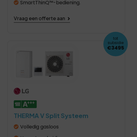
SmartThinQ™-bediening.
Vraag een offerte aan
tot
subsidie
€3495
THERMA V Split Systeem
Volledig gasloos