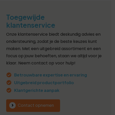
dat aan al hun behoeften wordt voldaan. Met
ons betrouwbare onderhoudsteam kun je erop
Toegewijde
vertrouwen dat je warmtepomp in goede
klantenservice
handen is.
Onze klantenservice biedt deskundig advies en
Neem vandaag nog contact op
voor Warmtepomp Onderhoud in
ondersteuning, zodat je de beste keuzes kunt
Assen
maken. Met een uitgebreid assortiment en een
focus op jouw behoeften, staan we altijd voor je
Ben je op zoek naar professioneel warmtepomp
klaar. Neem contact op voor hulp!
onderhoud in Assen? Neem vandaag nog
contact met ons op om een afspraak te maken
Betrouwbare expertise en ervaring
voor een onderhoudsbezoek. Ons vriendelijke en
Uitgebreid productportfolio
deskundige team staat klaar om al je vragen te
Klantgerichte aanpak
beantwoorden en een onderhoudsplan op maat
te maken dat aan jouw behoeften voldoet. Met
Contact opnemen
regelmatig onderhoud kun je ervoor zorgen dat
je warmtepomp optimaal blijft presteren en je