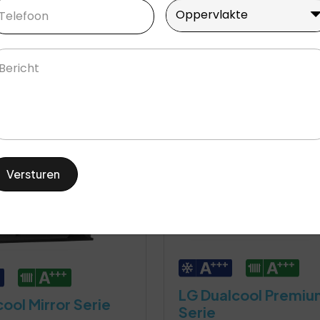
lefoon
(Vereist)
Oppervlakte
(Vereist)
Moderne designs
Oppervlakte
n offerte aan
Vraag een offerte aan
richt
LG Dualcool Premiu
ool Mirror Serie
Serie