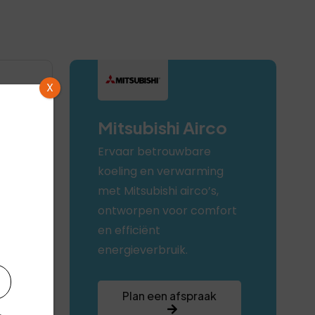
X
Mitsubishi Airco
Ervaar betrouwbare
koeling en verwarming
met Mitsubishi airco’s,
ontworpen voor comfort
++
en efficiënt
energieverbruik.
Plan een afspraak