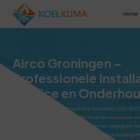
Home
Airco Groningen –
Professionele Install
Service en Onderho
Op zoek naar een betrouwbare specialist voor airc
Wij verzorgen installatie, onderhoud en reparatie 
klimaatsystemen voor particulieren en bedrijven. Ge
jaar door van comfort met energiezuinige koeling e