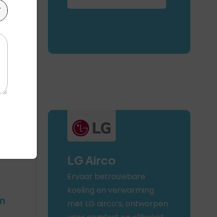
LG Airco
Ervaar betrouwbare
koeling en verwarming
m
met LG airco’s, ontworpen