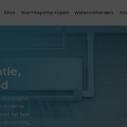
Airco
Warmtepomp kopen
Waterontharders
Acc
Airco installatie & onderhoud
atie,
ud
o Groningen?
van moderne
niet het hele
n verwarming,