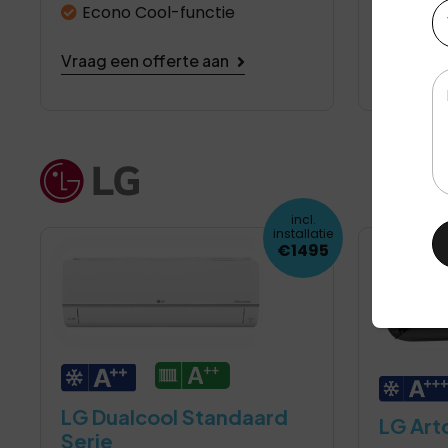
Te
Econo Cool-functie
Vraag ee
Vraag een offerte aan
Be
incl.
installatie
€1495
LG Dualcool Standaard
LG Artc
Serie