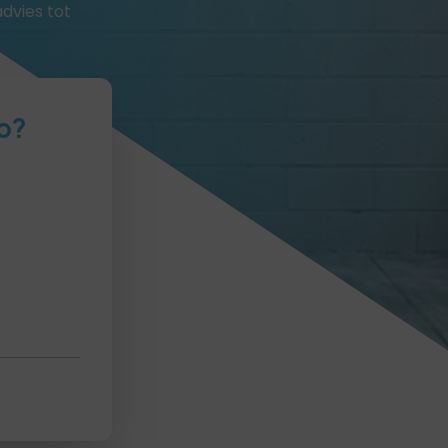
advies tot
o?