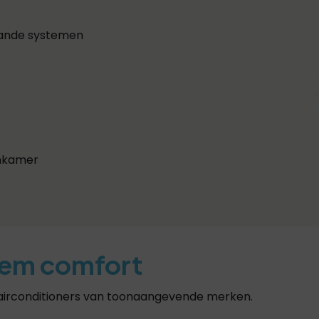
aande systemen
onkamer
iem comfort
 airconditioners van toonaangevende merken.