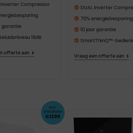
Inverter Compressor
DUAL Inverter Compre
nergiebesparing
70% energiebesparing
r garantie
10 jaar garantie
Geluidsniveau 19dB
SmartThinQ™-bedieni
n offerte aan
Vraag een offerte aan
incl.
installatie
€1295