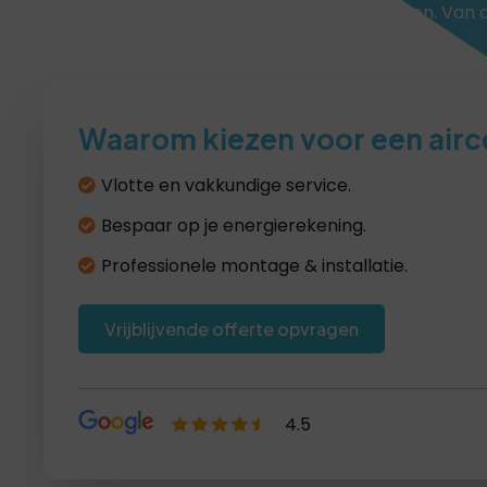
professionele service en transparante prijzen. Van 
installatie: wij regelen alles snel en vakkundig.
Waarom kiezen voor een airc
Vlotte en vakkundige service.
Bespaar op je energierekening.
Professionele montage & installatie.
Vrijblijvende offerte opvragen
4.5
Lees recensies >