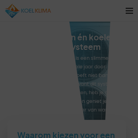
Airco verwarmen én koelen:
comfort in één systeem
Airco verwarmen en koelen is een slimme
manier om het binnen het hele jaar door
comfortabel te houden. Je hoeft niet bang te
zijn voor te warm of te koud, want dit systeem
doet beide. Zo bespaar je kosten, heb je geen
twee aparte systemen nodig en geniet je in de
zomer van koelte en in de winter van warmte.
Waarom kiezen voor een