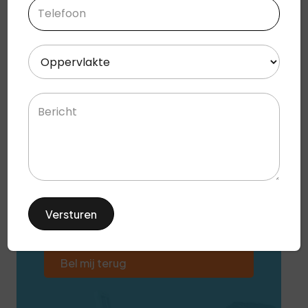
Telefoon
(Vereist)
Gratis adviesgesprek
Oppervlakte
(Vereist)
Ontdek wat een airco
Bericht
voor u kan betekenen
Laat uw nummer achter en we bellen
u binnen 24 uur terug voor een
vrijblijvend adviesgesprek
Uw
telefoonnummer