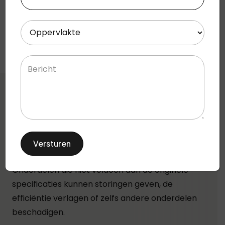
4.5
4,5/5 uit 32 reviews
Oppervlakte
(Vereist)
Bericht
Waarom het juiste onderdeel
cruciaal is voor uw klimaatsysteem
Goedkope vervangende onderdelen voor een
airco lijken vaak aantrekkelijk, maar kunnen op
lange termijn problemen veroorzaken.
Onderdelen die niet voldoen aan de originele
specificaties kunnen storingen geven, de
efficiëntie verlagen of zelfs andere onderdelen
beschadigen.